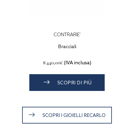
CONTRARIE'
Bracciali
 per
8.440,00€
(IVA inclusa)
e.
Ù
SCOPRI DI PIÙ
SCOPRI I GIOIELLI RECARLO