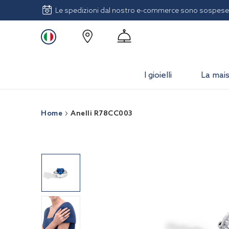
Le spedizioni dal nostro e-commerce sono sospese 
I gioielli
La mai
Home
Anelli R78CC003