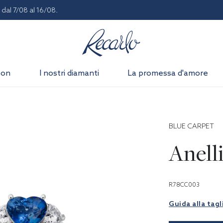
dal 7/08 al 16/08.
son
I nostri diamanti
La promessa d'amore
BLUE CARPET
Anell
R78CC003
Guida alla tagl