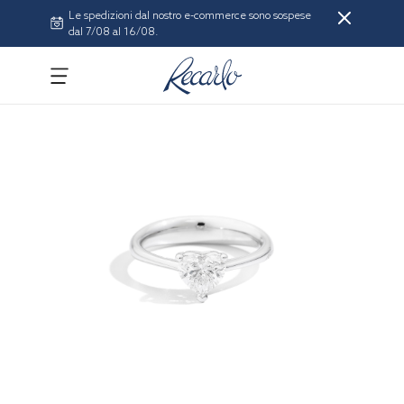
Le spedizioni dal nostro e-commerce sono sospese
dal 7/08 al 16/08.