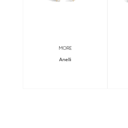
MORE
Anelli
Configura il tuo gioiello per
scoprire il prezzo finale.