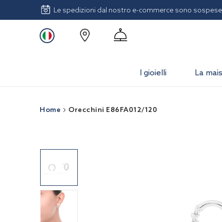
Le spedizioni dal nostro e-commerce sono sospese 
I gioielli
La mai
Home
Orecchini E86FA012/120