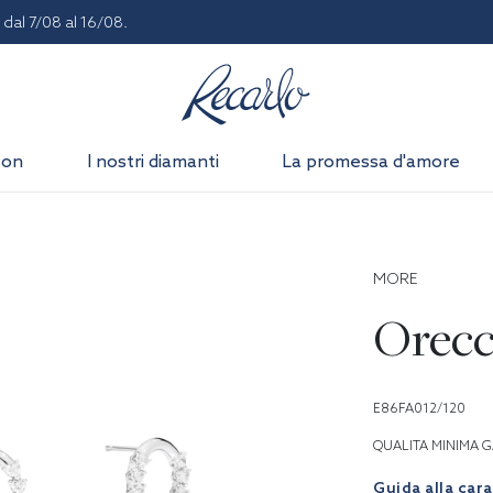
dal 7/08 al 16/08.
son
I nostri diamanti
La promessa d'amore
MORE
Orecc
E86FA012/120
QUALITA MINIMA G
Guida alla car