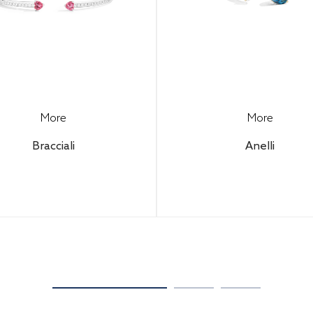
More
More
Bracciali
Anelli
Configura il tuo gioiello
6.790,00€
(IVA inclusa)
scoprire il prezzo final