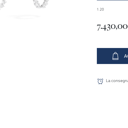
1.20
7.430,0
A
La consegn