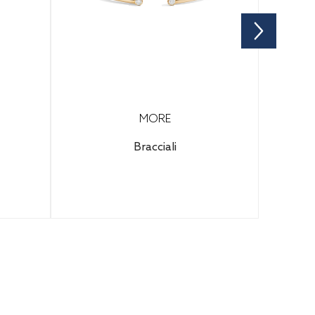
MORE
Bracciali
 per
3.620,00€
(IVA inclusa)
e.