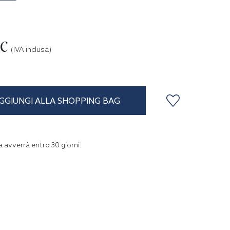
0€
(IVA inclusa)
GGIUNGI ALLA SHOPPING BAG
a avverrà entro
30
giorni
.