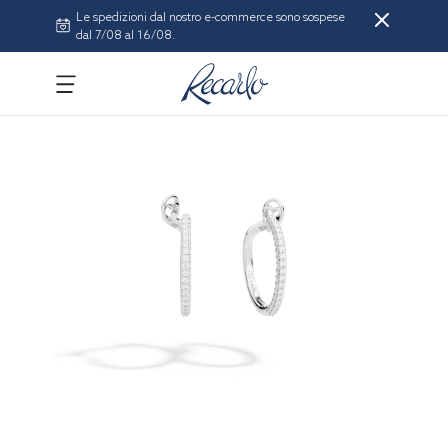
Le spedizioni dal nostro e-commerce sono sospese
dal 7/08 al 16/08.