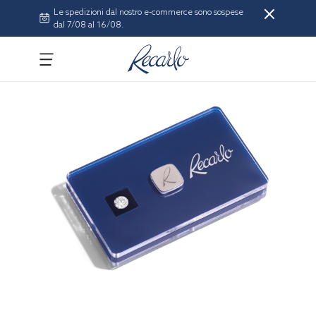
Le spedizioni dal nostro e-commerce sono sospese
dal 7/08 al 16/08.