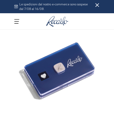
Le spedizioni dal nostro e-commerce sono sospese
dal 7/08 al 16/08.