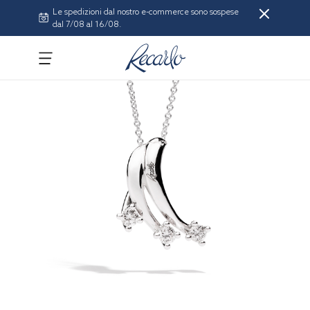
Le spedizioni dal nostro e-commerce sono sospese
dal 7/08 al 16/08.