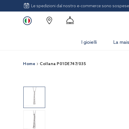
Le spedizioni dal nostro e-commerce sono sospese 
I gioielli
La mai
Home
Collana P01DE747/035