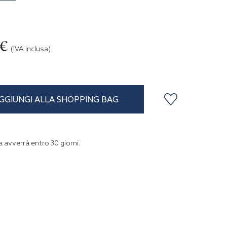
0€
(IVA inclusa)
GGIUNGI ALLA SHOPPING BAG
a avverrà entro
30
giorni
.