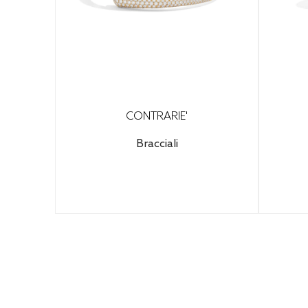
CONTRARIE'
Bracciali
Con
15.540,00€
(IVA inclusa)
s