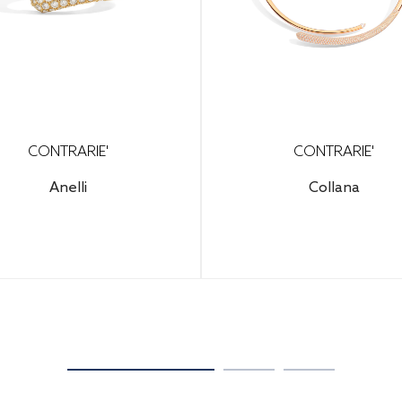
CONTRARIE'
CONTRARIE'
Anelli
Collana
figura il tuo gioiello per
coprire il prezzo finale.