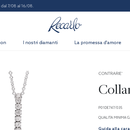
dal 7/08 al 16/08.
son
I nostri diamanti
La promessa d'amore
CONTRARIE'
Colla
P01DE747/035
QUALITA MINIMA G
Guida alla car