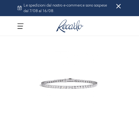
Le spedizioni dal nostro e-commerce sono sospese
dal 7/08 al 16/08.