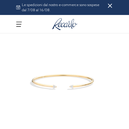
Le spedizioni dal nostro e-commerce sono sospese
dal 7/08 al 16/08.