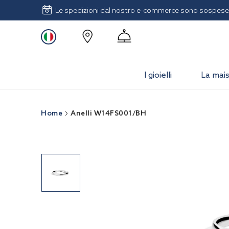
Le spedizioni dal nostro e-commerce sono sospese 
I gioielli
La mai
Home
Anelli W14FS001/BH