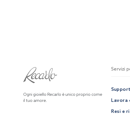
Servizi pe
Suppor
Ogni gioiello Recarlo è unico proprio come
Lavora 
il tuo amore.
Resi e r