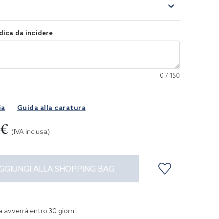
dica da incidere
0
/
150
ia
Guida alla caratura
0€
(IVA inclusa)
GGIUNGI ALLA SHOPPING BAG
a avverrà entro
30
giorni
.