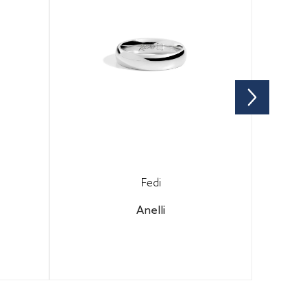
Fedi
Anelli
 per
Configura il tuo gioiello per
e.
scoprire il prezzo finale.