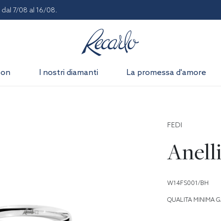
dal 7/08 al 16/08.
son
I nostri diamanti
La promessa d'amore
FEDI
Anell
W14FS001/BH
QUALITA MINIMA G