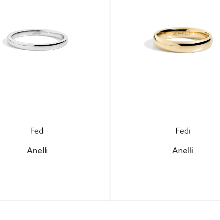
Fedi
Fedi
Anelli
Anelli
figura il tuo gioiello per
Configura il tuo gioiello
coprire il prezzo finale.
scoprire il prezzo final