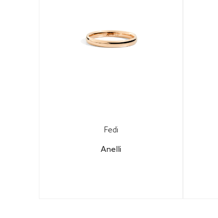
Fedi
Anelli
Configura il tuo gioiello per
Con
scoprire il prezzo finale.
s