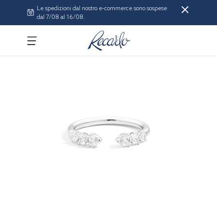
Le spedizioni dal nostro e-commerce sono sospese
dal 7/08 al 16/08.