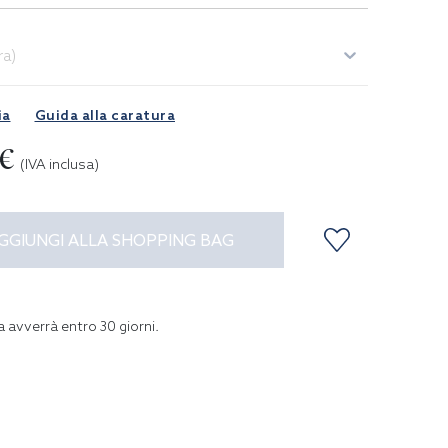
ra)
ia
Guida alla caratura
0€
(IVA inclusa)
GGIUNGI ALLA SHOPPING BAG
a avverrà entro
30
giorni
.