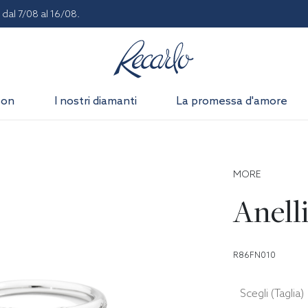
dal 7/08 al 16/08.
son
I nostri diamanti
La promessa d'amore
MORE
Anell
R86FN010
Scegli (Taglia)