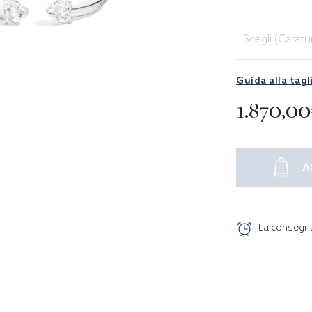
Scegli (Caratu
Guida alla tagl
1.870,0
A
La consegn