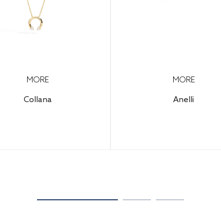
MORE
MORE
Collana
Anelli
Configura il tuo gioiello
1.700,00€
(IVA inclusa)
scoprire il prezzo final