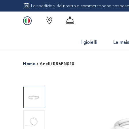
Le spedizioni dal nostro e-commerce sono sospese 
I gioielli
La mai
Home
Anelli R86FN010