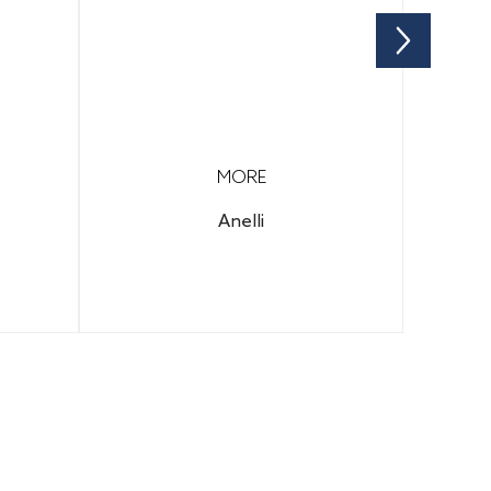
MORE
Anelli
 per
Configura il tuo gioiello per
e.
scoprire il prezzo finale.