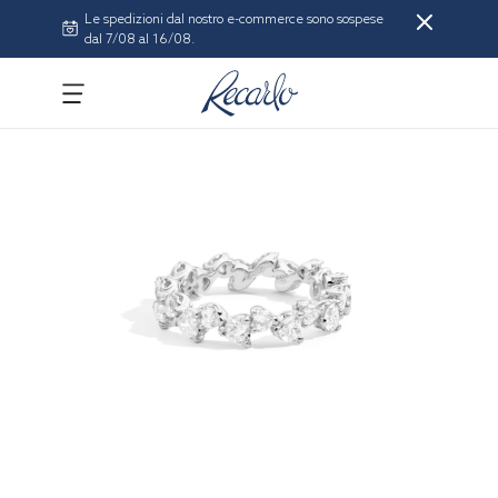
Le spedizioni dal nostro e-commerce sono sospese
dal 7/08 al 16/08.