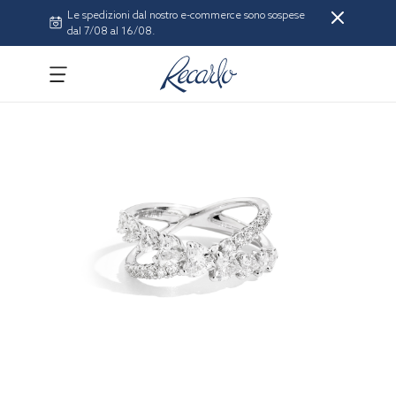
Le spedizioni dal nostro e-commerce sono sospese
dal 7/08 al 16/08.