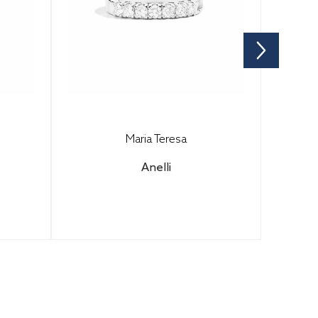
Maria Teresa
Anelli
 per
Configura il tuo gioiello per
e.
scoprire il prezzo finale.