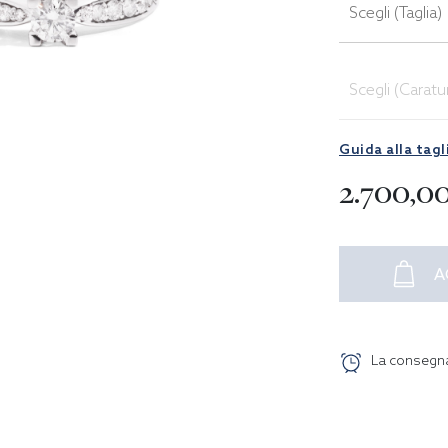
Scegli (Taglia)
Scegli (Caratu
Guida alla tagl
2.700,0
A
La consegn