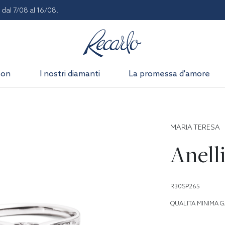
dal 7/08 al 16/08.
son
I nostri diamanti
La promessa d'amore
MARIA TERESA
Anell
R30SP265
QUALITA MINIMA G