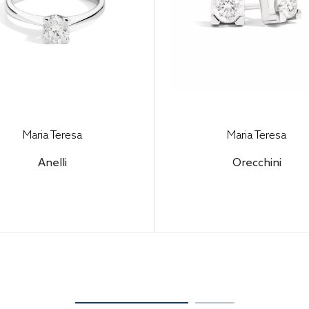
Maria Teresa
Maria Teresa
Anelli
Orecchini
figura il tuo gioiello per
Configura il tuo gioiello
coprire il prezzo finale.
scoprire il prezzo final