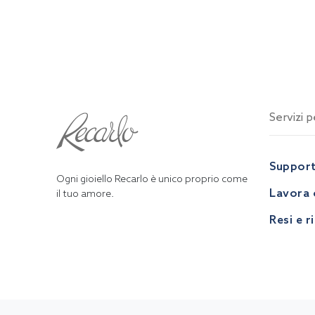
Servizi pe
Suppor
Ogni gioiello Recarlo è unico proprio come
Lavora 
il tuo amore.
Resi e r