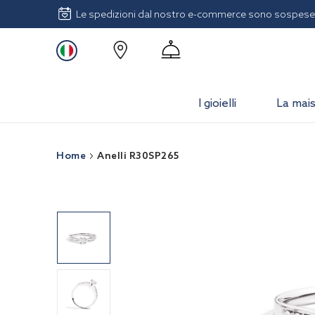
Le spedizioni dal nostro e-commerce sono sospese 
I gioielli
La mai
Home
Anelli R30SP265