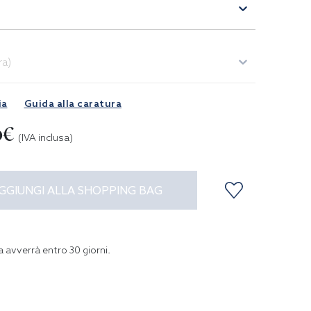
ra)
ia
Guida alla caratura
0€
(IVA inclusa)
GGIUNGI ALLA SHOPPING BAG
a avverrà entro
30
giorni
.