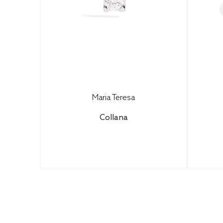
Maria Teresa
Collana
Configura il tuo gioiello per
Con
scoprire il prezzo finale.
s