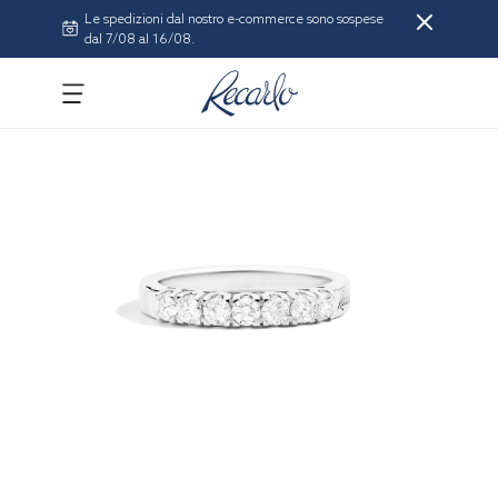
Le spedizioni dal nostro e-commerce sono sospese
dal 7/08 al 16/08.