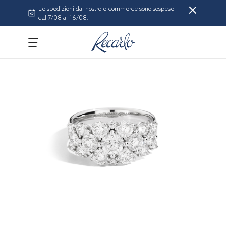
Le spedizioni dal nostro e-commerce sono sospese
dal 7/08 al 16/08.